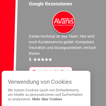
Google Rezensionen
Danke nochmal an das Team. Hier wird
noch Kundenservice gelebt. Kompetent,
freundlich und lösungsorientiert, einfach
klasse
5
★
★
★
★
★
Rezension schreiben
Verwendung von Cookies
Wir nutzen Cookies (auch von Drittanbietern),
um Inhalte zu personalisieren und Surfverhalten
zu analysieren.
Mehr über Cookies