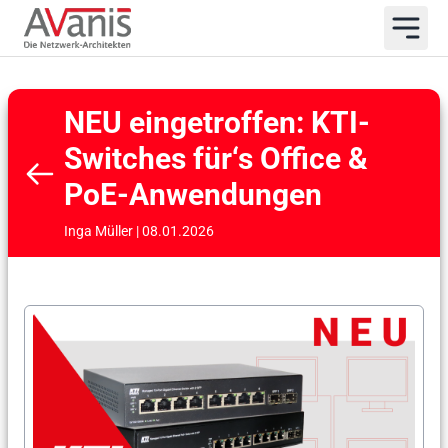
NEU eingetroffen: KTI-
Switches für‘s Office &
PoE-Anwendungen
Inga Müller | 08.01.2026