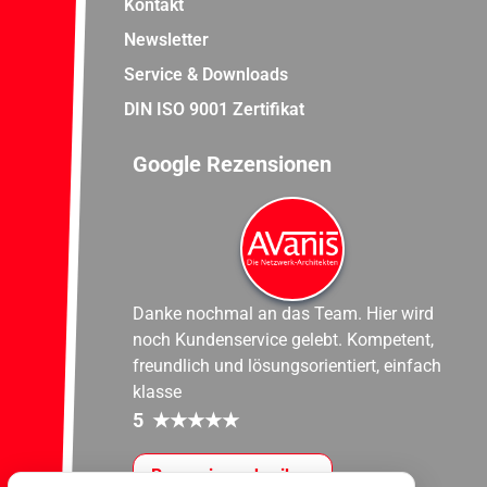
Kontakt
Newsletter
Service & Downloads
DIN ISO 9001 Zertifikat
Google Rezensionen
Danke nochmal an das Team. Hier wird
noch Kundenservice gelebt. Kompetent,
freundlich und lösungsorientiert, einfach
klasse
5
★
★
★
★
★
Rezension schreiben