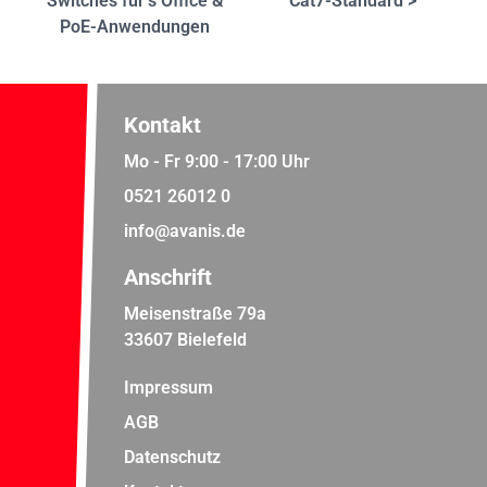
Switches für‘s Office &
Cat7-Standard >
PoE-Anwendungen
Kontakt
Mo - Fr 9:00 - 17:00 Uhr
0521 26012 0
info@avanis.de
Anschrift
Meisenstraße 79a
33607 Bielefeld
Impressum
AGB
Datenschutz