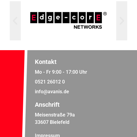
Kontakt
Mo - Fr 9:00 - 17:00 Uhr
0521 26012 0
info@avanis.de
Anschrift
Meisenstraße 79a
33607 Bielefeld
Impressum