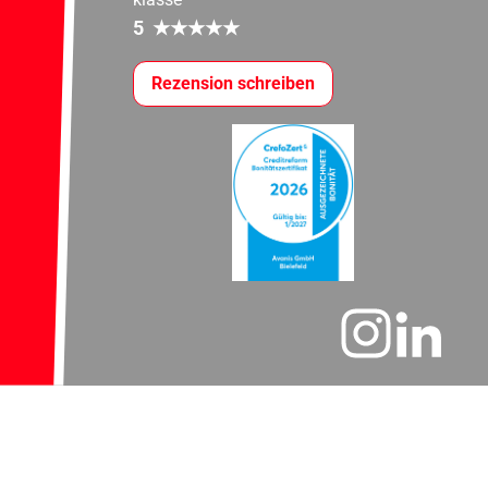
5
★
★
★
★
★
Rezension schreiben