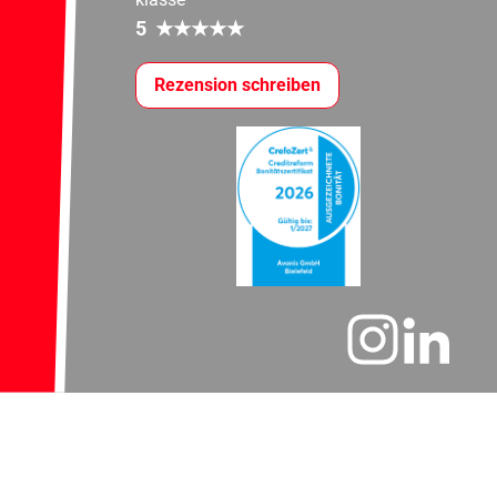
5
★
★
★
★
★
Rezension schreiben