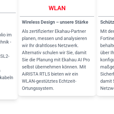
WLAN
Wireless Design – unsere Stärke
Schütz
Als zertifizierter Ekahau-Partner
Mit de
lio im
planen, messen und analysieren
Forti
hnik -
wir Ihr drahtloses Netzwerk.
behalte
Alternativ schulen wir Sie, damit
über I
DSL2-
Sie die Planung mit Ekahau AI Pro
konfig
selbst übernehmen können. Mit
maßge
n
AiRISTA RTLS bieten wir ein
Sicherh
hkabeln
WLAN-gestütztes Echtzeit-
damit S
Ortungssystem.
Netzwe